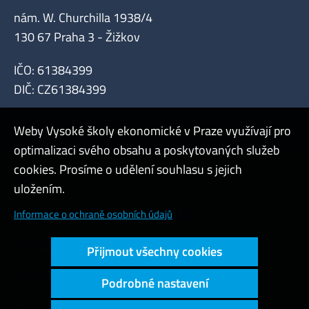
nám. W. Churchilla 1938/4
130 67 Praha 3 - Žižkov
IČO: 61384399
DIČ: CZ61384399
Weby Vysoké školy ekonomické v Praze využívají pro
optimalizaci svého obsahu a poskytovaných služeb
cookies. Prosíme o udělení souhlasu s jejich
Admin
uložením.
Cookies a ochrana osobních údajů
Informace o ochraně osobních údajů
Přístupnost webu
Přijmout všechny cookies
Vysoký kontrast
Podrobné nastavení