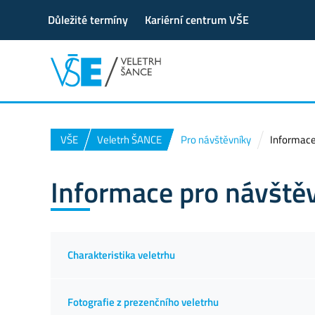
Důležité termíny
Kariérní centrum VŠE
VŠE
Veletrh ŠANCE
Pro návštěvníky
Informace
Informace pro návště
Charakteristika veletrhu
Fotografie z prezenčního veletrhu