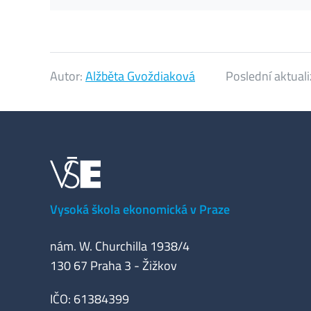
Autor:
Alžběta Gvoždiaková
Poslední aktual
Vysoká škola ekonomická v Praze
nám. W. Churchilla 1938/4
130 67 Praha 3 - Žižkov
IČO: 61384399